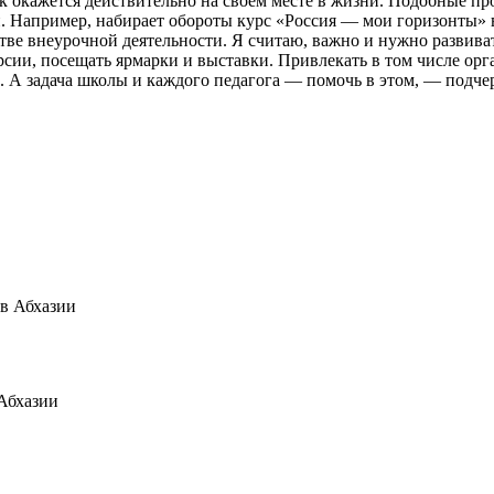
ек окажется действительно на своем месте в жизни. Подобные п
 Например, набирает обороты курс «Россия — мои горизонты» в
ве внеурочной деятельности. Я считаю, важно и нужно развиват
сии, посещать ярмарки и выставки. Привлекать в том числе орг
. А задача школы и каждого педагога — помочь в этом, — подче
Абхазии