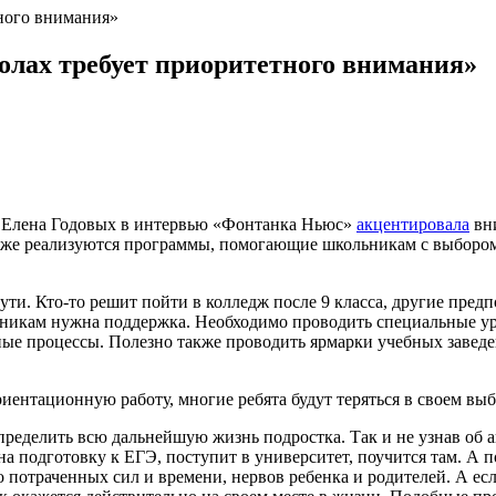
ного внимания»
олах требует приоритетного внимания»
 Елена Годовых в интервью «Фонтанка Ньюс»
акцентировала
вни
 уже реализуются программы, помогающие школьникам с выборо
. Кто-то решит пойти в колледж после 9 класса, другие предпоч
ьникам нужна поддержка. Необходимо проводить специальные ур
е процессы. Полезно также проводить ярмарки учебных заведен
ентационную работу, многие ребята будут теряться в своем выб
еделить всю дальнейшую жизнь подростка. Так и не узнав об а
 на подготовку к ЕГЭ, поступит в университет, поучится там. А 
го потраченных сил и времени, нервов ребенка и родителей. А е