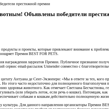
бедители престижной премии
вотным! Объявлены победители прести
продукты и проекты, которые привлекают внимание к проблем
 поощряет Премия BEST FOR PETS.
ия награждения лауреатов Премии. Публичное признание получи
 сервис email-рассылок Unisender совместно с благотворительн
 цитату Антуана де Сент-Экзюпери: «Мы в ответе за тех, кого
. Но этого часто недостаточно для полноценного благополучия 
нию здоровья животного. Как отмечает Светлана Бесчастнова,
уливать (или убирать лоток, если речь о кошке). Питомцам, как
 обеспечивает собакам и кошкам действительно полноценную жизн
ndly культура. Для данного направления организаторы Премии 