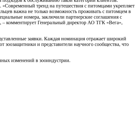
 подходов к обслуживанию такой категории клиентов.
а. «Современный тренд на путешествия с питомцами укрепляет
яльцев важна не только возможность проживать с питомцем в
специальные номера, заключили партнерские соглашения с
, – комментирует Генеральный директор АО ТГК «Вега»,
редставленные заявки. Каждая номинация отражает широкий
ют зоозащитники и представители научного сообщества, что
нных изменений в зооиндустрии.