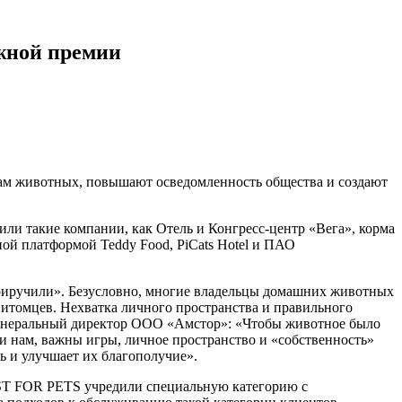
жной премии
ам животных, повышают осведомленность общества и создают
ли такие компании, как Отель и Конгресс-центр «Вега», корма
ой платформой Teddy Food, PiCats Hotel и ПАО
 приручили». Безусловно, многие владельцы домашних животных
питомцев. Нехватка личного пространства и правильного
 генеральный директор ООО «Амстор»: «Чтобы животное было
 и нам, важны игры, личное пространство и «собственность»
ь и улучшает их благополучие».
BEST FOR PETS учредили специальную категорию с