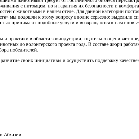
ашними животными требует от гостиничного бизнеса пересмотра
живания с питомцем, но и гарантия их безопасности и комфорт
гостей с животными в нашем отеле. Для данной категории посто
«Вега» мы подошли к этому вопросу вполне серьезно: выделили 
стью принимают подобные услуги и возвращаются к нам вновь»
рты и практики в области зооиндустрии, тщательно оценивает п
ивотных до волонтерского проекта года. В составе жюри работа
бора победителей.
азвитие своих инициативы и осуществить поддержку качестве