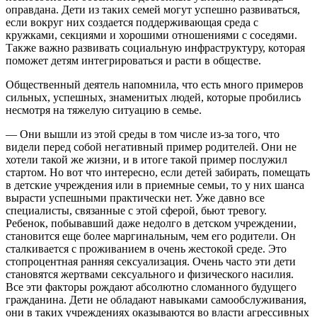
оправдана. Дети из таких семей могут успешно развиваться,
если вокруг них создается поддерживающая среда с
кружками, секциями и хорошими отношениями с соседями.
Также важно развивать социальную инфраструктуру, которая
поможет детям интегрироваться и расти в обществе.
Общественный деятель напомнила, что есть много примеров
сильных, успешных, знаменитых людей, которые пробились
несмотря на тяжелую ситуацию в семье.
— Они вышли из этой среды в том числе из-за того, что
видели перед собой негативный пример родителей. Они не
хотели такой же жизни, и в итоге такой пример послужил
стартом. Но вот что интересно, если детей забирать, помещать
в детские учреждения или в приемные семьи, то у них шанса
вырасти успешными практически нет. Уже давно все
специалисты, связанные с этой сферой, бьют тревогу.
Ребенок, побывавший даже недолго в детском учреждении,
становится еще более маргинальным, чем его родители. Он
сталкивается с проживанием в очень жестокой среде. Это
стопроцентная ранняя сексуализация. Очень часто эти дети
становятся жертвами сексуального и физического насилия.
Все эти факторы рождают абсолютно сломанного будущего
гражданина. Дети не обладают навыками самообслуживания,
они в таких учреждениях оказываются во власти агрессивных