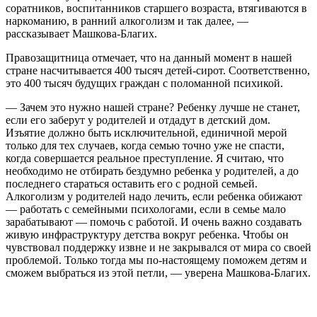
соратников, воспитанников старшего возраста, втягиваются в
наркоманию, в ранний алкоголизм и так далее, —
рассказывает Машкова-Благих.
Правозащитница отмечает, что на данный момент в нашей
стране насчитывается 400 тысяч детей-сирот. Соответственно,
это 400 тысяч будущих граждан с поломанной психикой.
— Зачем это нужно нашей стране? Ребенку лучше не станет,
если его заберут у родителей и отдадут в детский дом.
Изъятие должно быть исключительной, единичной мерой
только для тех случаев, когда семью точно уже не спасти,
когда совершается реальное преступление. Я считаю, что
необходимо не отбирать бездумно ребенка у родителей, а до
последнего стараться оставить его с родной семьей.
Алкоголизм у родителей надо лечить, если ребенка обижают
— работать с семейными психологами, если в семье мало
зарабатывают — помочь с работой. И очень важно создавать
живую инфраструктуру детства вокруг ребенка. Чтобы он
чувствовал поддержку извне и не закрывался от мира со своей
проблемой. Только тогда мы по-настоящему поможем детям и
сможем выбраться из этой петли, — уверена Машкова-Благих.