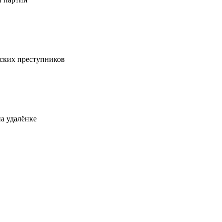
ских преступников
а удалёнке