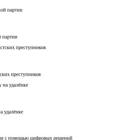
й партии
ских преступников
а удалёнке